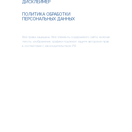
ДИСКЛЕЙМЕР
ПОЛИТИКА ОБРАБОТКИ
ПЕРСОНАЛЬНЫХ ДАННЫХ
Все права защищены. Все элементы содержимого сайта, включая
тексты, изображения, графики подлежат защите авторских прав
в соответсвии с законодательством РФ.